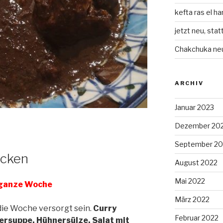
kefta ras el h
jetzt neu, stat
Chakchuka ne
ARCHIV
Januar 2023
Dezember 20
September 20
icken
August 2022
Mai 2022
 ganze Woche
März 2022
die Woche versorgt sein.
Curry
Februar 2022
rsuppe, Hühnersülze, Salat mit