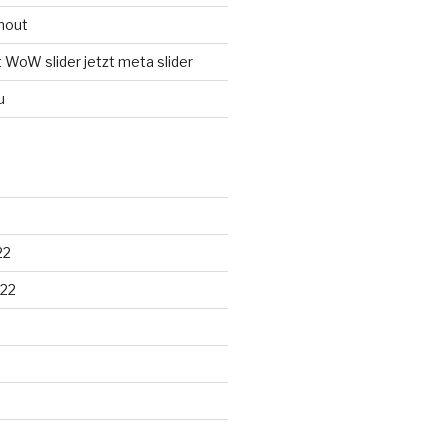
anout
t WoW slider jetzt meta slider
u
22
22