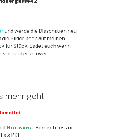
andnergasse42
er
und werde die Diaschauen neu
ch die Bilder noch auf meinen
ck für Stück. Ladet euch wenn
 s herunter, derweil.
ts mehr geht
ubereitet
alt
Bratwurst
. Hier geht es zur
 als PDF