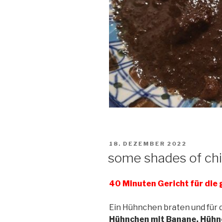
VERÖFFENTLICHT
18. DEZEMBER 2022
AM
some shades of ch
40 Minuten Gericht für die
Ein Hühnchen braten und für 
Hühnchen mit Banane, Hühne