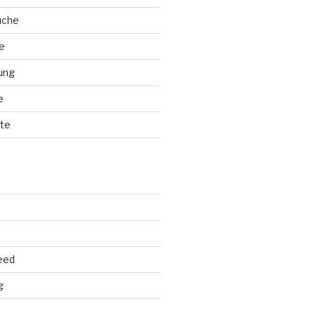
üche
e
ung
e
te
eed
g