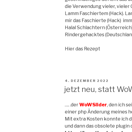
die Verwendung vieler, vieler
Lamm Faschiertem (Hack). Lamm
mir das Faschierte (Hack) imm
Halal Schlachtern (Österreic
Rindergehacktes (Deutschlan
Hier das Rezept
VERÖFFENTLICHT
4. DEZEMBER 2022
AM
jetzt neu, statt WoW
…. .der
WoWSlider
, den ich s
einer php Änderung meines ho
Mit extra Kosten konnte ich d
und dann das obsolete plugin 