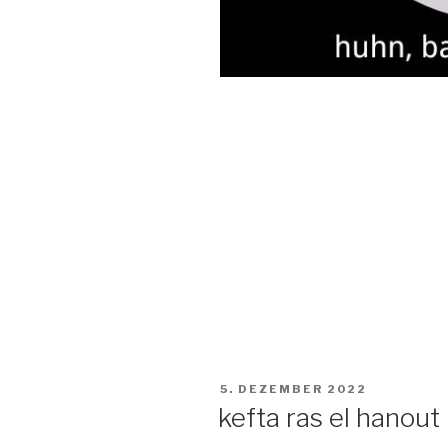
VERÖFFENTLICHT
5. DEZEMBER 2022
AM
kefta ras el hanout