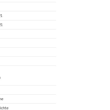
21
21
N
he
ichte