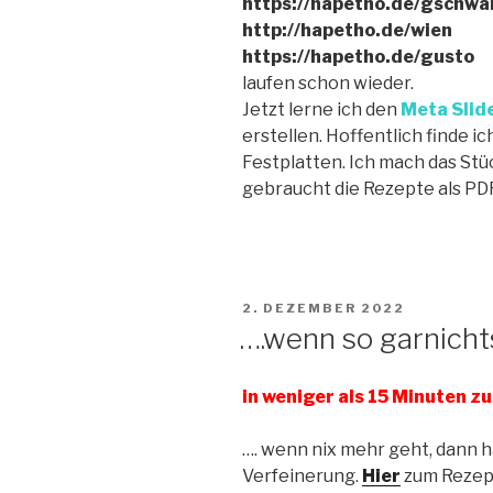
https://hapetho.de/gschw
http://hapetho.de/wien
https://hapetho.de/gusto
laufen schon wieder.
Jetzt lerne ich den
Meta Slid
erstellen. Hoffentlich finde i
Festplatten. Ich mach das Stü
gebraucht die Rezepte als PDF
VERÖFFENTLICHT
2. DEZEMBER 2022
AM
….wenn so garnich
in weniger als 15 Minuten z
…. wenn nix mehr geht, dann h
Verfeinerung.
Hier
zum Rezept