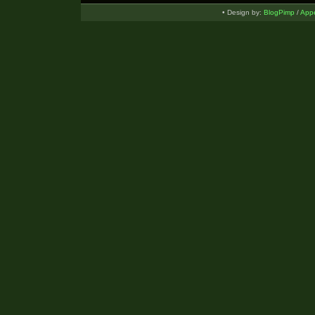
• Design by:
BlogPimp
/
Appe