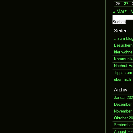
26
27
« März
M
Suchen
nach:
Seiten
.. zum blo
Besucherh
hier wohne
Kommunikat
Nachruf H
Tipps zum 
über mich
Archiv
Januar 20
Dezember 
November 
Oktober 2
September
August 20