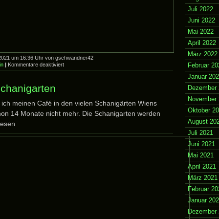
Juli 2022
Juni 2022
Mai 2022
April 2022
März 2022
l 2021 um 16:36 Uhr von gschwandner42
für
in
|
Kommentare deaktiviert
Februar 20
die
Januar 20
Freuden
des
chanigarten
Dezember 
Alltags
November 
 ich meinen Café in den vielen Schanigärten Wiens
Oktober 2
chon 14 Monate nicht mehr. Die Schanigarten werden
August 20
iesen
Juli 2021
Juni 2021
Mai 2021
April 2021
März 2021
Februar 20
Januar 20
Dezember 