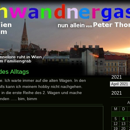
des Alltags
2021
ie. Ich warte immer auf die alten Wagen. In den
2021
IMs kann ich meinem hobby nicht nachgehen.
r in die erste Reihe des 2. Wagen und mache
2021
tunden ….. bim, bimm
A
M
D
5
6
12
13
19
20