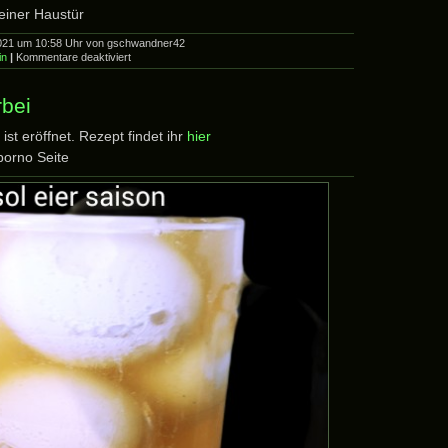
einer Haustür
 2021 um 10:58 Uhr von gschwandner42
für
in
|
Kommentare deaktiviert
das
wird
so
rbei
nix…
ist eröffnet. Rezept findet ihr
hier
porno Seite