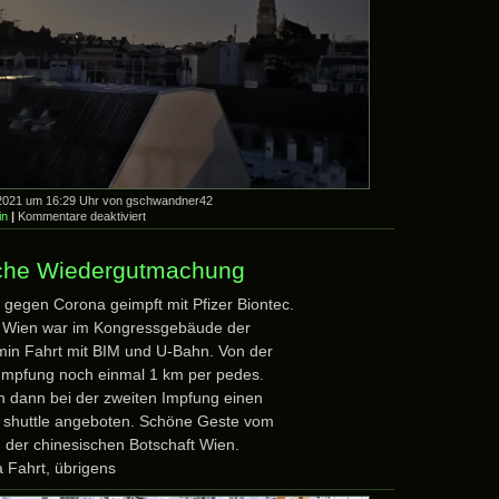
l 2021 um 16:29 Uhr von gschwandner42
für
in
|
Kommentare deaktiviert
Vollmond
am
27.4.2021
sche Wiedergutmachung
l gegen Corona geimpft mit Pfizer Biontec.
n Wien war im Kongressgebäude der
min Fahrt mit BIM und U-Bahn. Von der
 Impfung noch einmal 1 km per pedes.
n dann bei der zweiten Impfung einen
a shuttle angeboten. Schöne Geste vom
 der chinesischen Botschaft Wien.
a Fahrt, übrigens