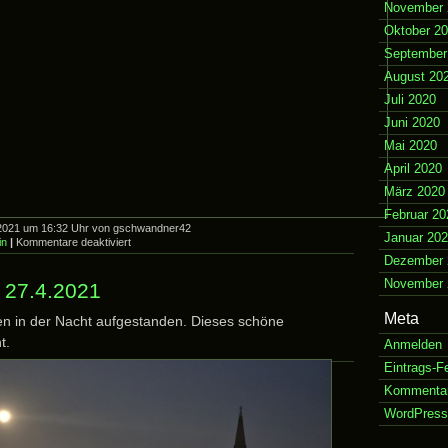
November 
Oktober 2
September
August 20
Juli 2020
Juni 2020
Mai 2020
April 2020
März 2020
Februar 20
l 2021 um 16:32 Uhr von gschwandner42
Januar 20
für
in
|
Kommentare deaktiviert
der
Dezember 
Corona
November 
Schanigarten
 27.4.2021
Meta
ten in der Nacht aufgestanden. Dieses schöne
t.
Anmelden
Eintrags-F
Kommenta
WordPress