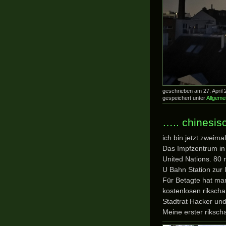
geschrieben am 27. Apri
gespeichert unter
Allgeme
….. chinesi
ich bin jetzt zweima
Das Impfzentrum i
United Nations. 80 
U Bahn Station zur
Für Betagte hat ma
kostenlosen riksch
Stadtrat Hacker und
Meine erster riksch