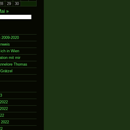
28
29
30
ai »
g 2009-2020
inweis
 ich in Wien
ion mit mir
annelore Thomas
Grätzel
23
2022
2022
022
 2022
22