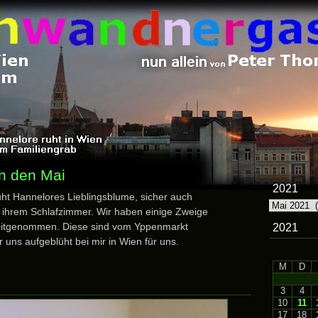
n den Mai
2021
ht Hannelores Lieblingsblume, sicher auch
2021
r ihrem Schlafzimmer. Wir haben einige Zweige
itgenommen. Diese sind vom Yppenmarkt
2021
 uns aufgeblüht bei mir in Wien für uns.
M
D
3
4
10
11
17
18