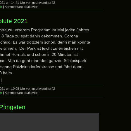
2021 um 14:41 Uhr von gschwandner42
für
in
|
Kommentare deaktiviert
Prater
im
Mai
blüte 2021
2021
hörte zu unserem Programm im Mai jeden Jahres..
er 8 Tage zu spät dahin gekommen. Corona
Schuld. Es war trotzdem schön, denn man konnte
 erahnen. Der Park ist leicht zu erreichen mit
nhof Hernals und schon in 20 Minuten ist
ad. Von da geht man den ganzen Schlosspark
sgang Pötzleinsdorferstrasse und fährt dann
9 heim.
]
2021 um 10:08 Uhr von gschwandner42
für
in
|
Kommentare deaktiviert
die
Bärlauchblüte
2021
Pfingsten