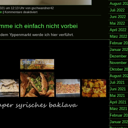
August 20
2021 um 12:13 Uhr von gschwandner42
Juli 2022
für
in
|
Kommentare deaktiviert
Erinnerung
Juni 2022
an
Mai 2022
den
mme ich einfach nicht vorbei
Mai
April 2022
dem Yppenmarkt werde ich hier verführt.
März 2022
Februar 20
Januar 20
Dezember 
November 
Oktober 2
August 20
Juli 2021
Juni 2021
Mai 2021
April 2021
März 2021
Februar 20
Januar 20