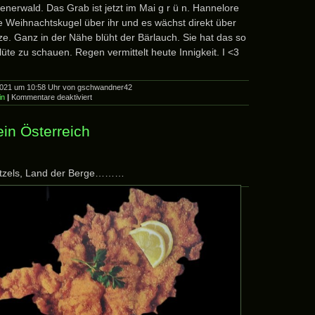
nerwald. Das Grab ist jetzt im Mai g r ü n. Hannelore
ne Weihnachtskugel über ihr und es wächst direkt über
ze. Ganz in der Nähe blüht der Bärlauch. Sie hat das so
Blüte zu schauen. Regen vermittelt heute Innigkeit. I <3
2021 um 10:58 Uhr von gschwandner42
für
in
|
Kommentare deaktiviert
Grabbesuch
Pfingsten
n Österreich
itzels, Land der Berge………