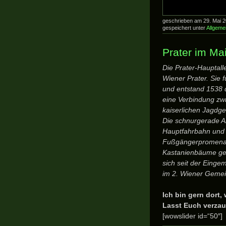
geschrieben am 29. Mai 
gespeichert unter
Allgeme
Prater im Ma
Die Prater-Hauptalle
Wiener Prater. Sie 
und entstand 1538 
eine Verbindung z
kaiserlichen Jagdgeb
Die schnurgerade Al
Hauptfahrbahn und 
Fußgängerpromenad
Kastanienbäume gep
sich seit der Einge
im 2. Wiener Gemei
Ich bin gern dort,
Lasst Euch verzau
[wowslider id=“50″]