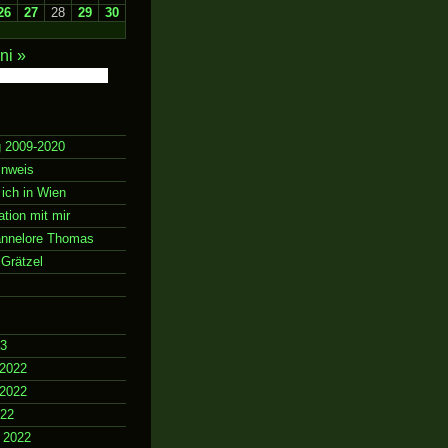
26
27
28
29
30
ni »
g 2009-2020
inweis
 ich in Wien
ion mit mir
annelore Thomas
Grätzel
23
2022
2022
022
 2022