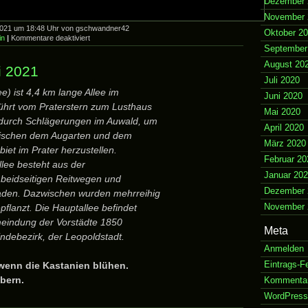
Dezember 
November 
2021 um 18:48 Uhr von gschwandner42
Oktober 2
für
in
|
Kommentare deaktiviert
…..
September
daran
August 20
komme
i 2021
ich
Juli 2020
einfach
e) ist 4,4 km lange Allee im
nicht
Juni 2020
vorbei
führt vom Praterstern zum Lusthaus
Mai 2020
durch Schlägerungen im Auwald, um
April 2020
wischen dem Augarten und dem
März 2020
iet im Prater herzustellen.
Februar 20
lee besteht aus der
Januar 20
beidseitigen Reitwegen und
Dezember 
en. Dazwischen wurden mehrreihig
November 
flanzt. Die Hauptallee befindet
meindung der Vorstädte 1850
Meta
ndebezirk, der Leopoldstadt.
Anmelden
Eintrags-F
 wenn die Kastanien blühen.
bern.
Kommenta
WordPress