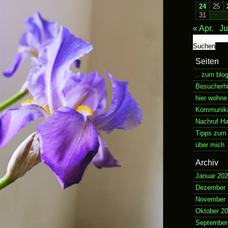
24
25
31
« Apr.
Ju
Suchen
nach:
Seiten
.. zum blo
Besucherh
hier wohne
Kommunikat
Nachruf H
Tipps zum 
über mich
Archiv
Januar 20
Dezember 
November 
Oktober 2
September