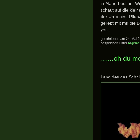
in Mauerbach im Wie
schaut auf die klei
der Urne eine Pflan
geliebt mit mir die 
you.
geschrieben am 24. Mai 
gespeichert unter
Allgeme
……oh du mei
Land des das Schn