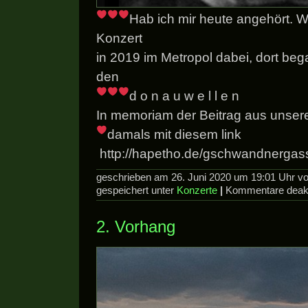
Hab ich mir heute angehört. W
Konzert
in 2019 im Metropol dabei, dort be
den
d o n a u w e l l e n
In memoriam der Beitrag aus unser
damals mit diesem link
http://hapetho.de/gschwandnerga
geschrieben am 26. Juni 2020 um 19:01 Uhr 
gespeichert unter
Konzerte
|
Kommentare deakt
2. Vorhang