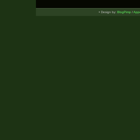
• Design by:
BlogPimp
/
Appe