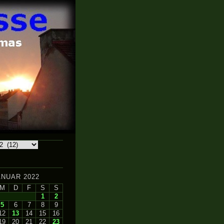
ANUAR 2022
M
D
F
S
S
1
2
5
6
7
8
9
12
13
14
15
16
19
20
21
22
23