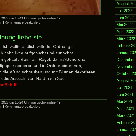
August 20
Juli 2022
Juni 2022
r 2022 um 15:49 Uhr von gschwandner42
für
in
|
Kommentare deaktiviert
Mai 2022
gute
Vorsätze
April 2022
2022
dnung liebe sie…….
März 2022
Februar 20
. Ich wollte endlich wi8eder Ordnung in
h habe Ikea aufgesucht und zunächst
Januar 20
n gekauft, dann ein Regal, dann Aktenordner.
Dezember 
tpapier sortieren und in Ordner einordnen,
November 
n die Wand schrauben und mit Blumen dekorieren.
Oktober 2
r ddie Aussicht von Nord nach Süd
August 20
ar Schiff
Juli 2021
Juni 2021
Mai 2021
r 2022 um 15:20 Uhr von gschwandner42
für
in
|
Kommentare deaktiviert
April 2021
Ordnung,
Ordnung
März 2021
liebe
Februar 20
sie…….
Januar 20