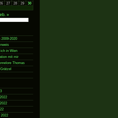
26
27
28
29
30
eb. »
g 2009-2020
inweis
 ich in Wien
ion mit mir
annelore Thomas
Grätzel
23
2022
2022
022
 2022