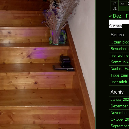
24
25
31
« Dez.
F
Suchen
nach:
Seiten
.. zum blo
Besucherh
hier wohne
Kommunikat
Nachruf H
Tipps zum 
über mich
Archiv
Januar 20
Dezember 
November 
Oktober 2
September