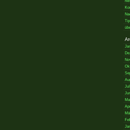
hie
Ko
Na
Ti
üb
Ar
Ja
De
No
Ok
Se
Au
Jul
Ju
Ma
Apr
Mä
Fe
Ja