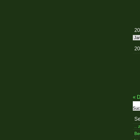
20
20
20
« D
Su
nac
Se
..
Be