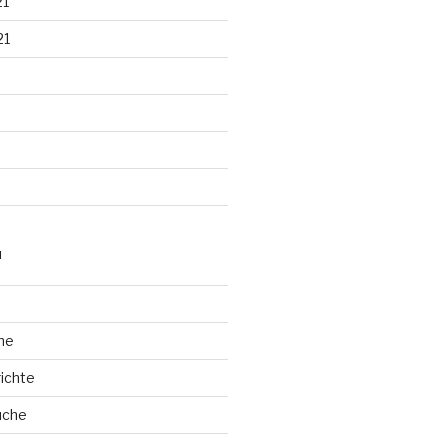
21
21
N
he
ichte
üche