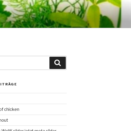
Suchen
EITRÄGE
f chicken
anout
t WoW slider jetzt meta slider