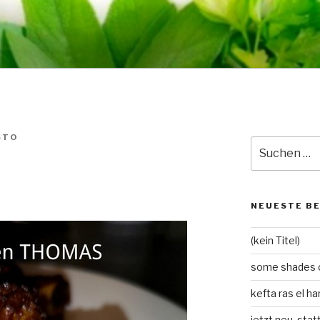
STO
Suche
nach:
NEUESTE B
(kein Titel)
some shades o
kefta ras el h
jetzt neu, stat