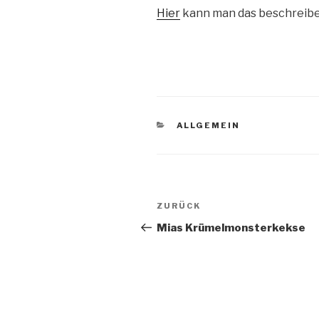
Hier
kann man das beschreibe
KATEGORIEN
ALLGEMEIN
Beitragsnavigation
Vorheriger
ZURÜCK
Beitrag
Mias Krümelmonsterkekse