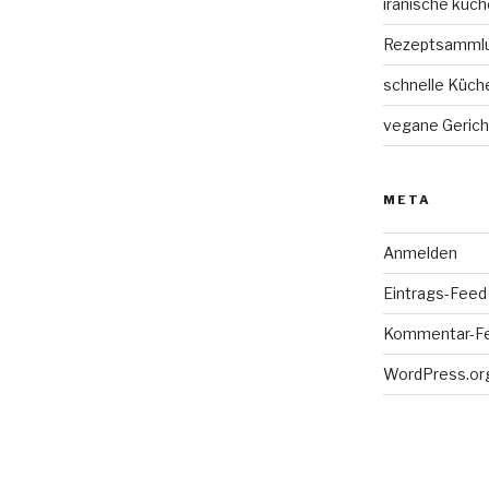
iranische küch
Rezeptsamml
schnelle Küch
vegane Gerich
META
Anmelden
Eintrags-Feed
Kommentar-F
WordPress.or