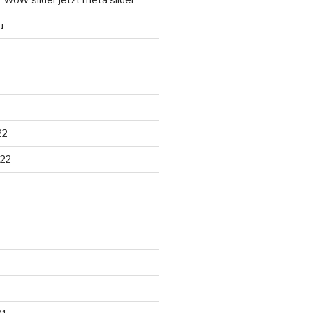
u
22
22