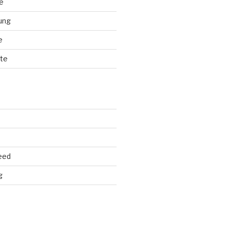
e
ung
e
te
eed
g