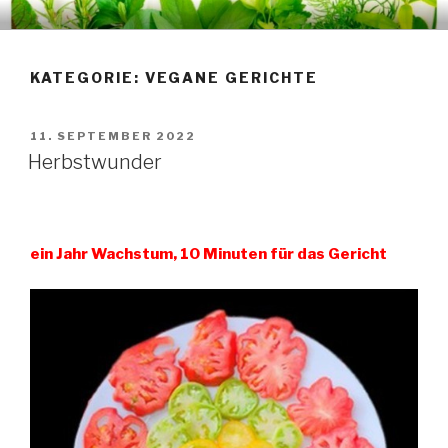
Zum
GUSTO
Inhalt
springen
KATEGORIE:
VEGANE GERICHTE
VERÖFFENTLICHT
11. SEPTEMBER 2022
AM
Herbstwunder
ein Jahr Wachstum, 10 Minuten für das Gericht