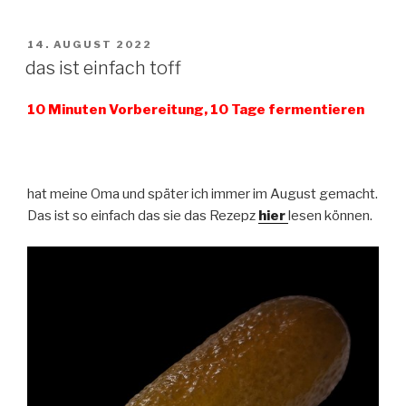
VERÖFFENTLICHT
14. AUGUST 2022
AM
das ist einfach toff
10 Minuten Vorbereitung, 10 Tage fermentieren
hat meine Oma und später ich immer im August gemacht.
Das ist so einfach das sie das Rezepz
hier
lesen können.