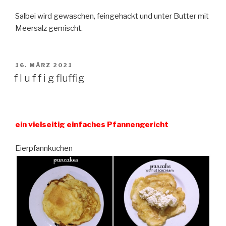
Salbei wird gewaschen, feingehackt und unter Butter mit
Meersalz gemischt.
VERÖFFENTLICHT
16. MÄRZ 2021
AM
f l u f f i g fluffig
ein vielseitig einfaches Pfannengericht
Eierpfannkuchen