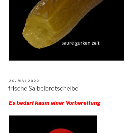
VERÖFFENTLICHT
20. MAI 2022
AM
frische Salbeibrotscheibe
Es bedarf kaum einer Vorbereitung