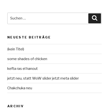
Beiträge
Suche
Suche
nach:
NEUESTE BEITRÄGE
(kein Titel)
some shades of chicken
kefta ras el hanout
jetzt neu, statt WoW slider jetzt meta slider
Chakchuka neu
ARCHIV