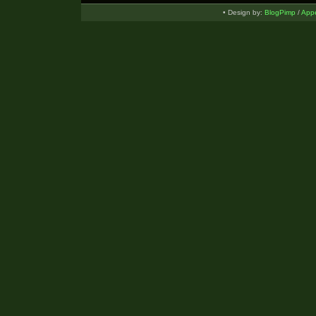
• Design by:
BlogPimp
/
Appe