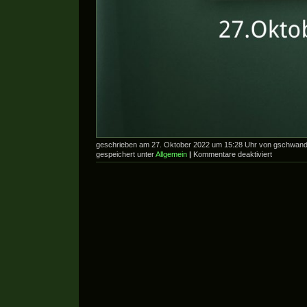
geschrieben am 27. Oktober 2022 um 15:28 Uhr von gschwan
für
gespeichert unter
Allgemein
|
Kommentare deaktiviert
die
kühle
Zeit
beginnt