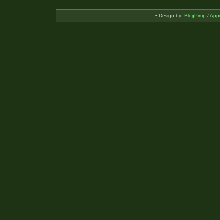
• Design by:
BlogPimp
/
Appe