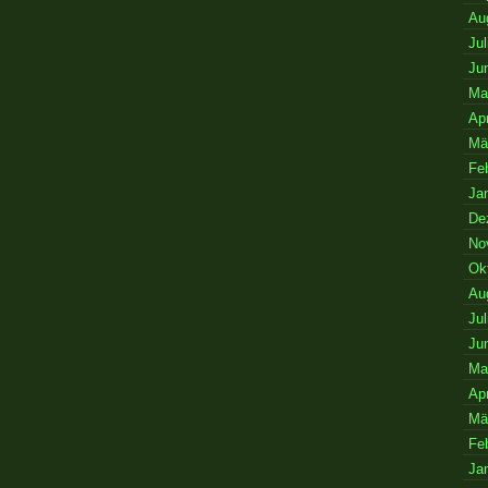
Au
Jul
Ju
Ma
Apr
Mä
Fe
Ja
De
No
Ok
Au
Jul
Ju
Ma
Apr
Mä
Fe
Ja