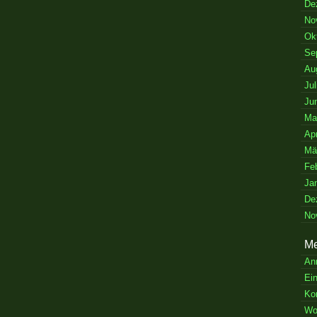
De
No
Ok
Se
Au
Jul
Ju
Ma
Apr
Mä
Fe
Ja
De
No
Me
An
Ei
Ko
Wo