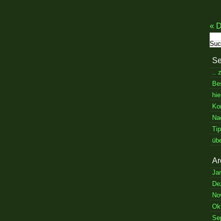
« D
Su
nac
Se
..
Be
hie
Ko
Na
Ti
üb
Ar
Ja
De
No
Ok
Se