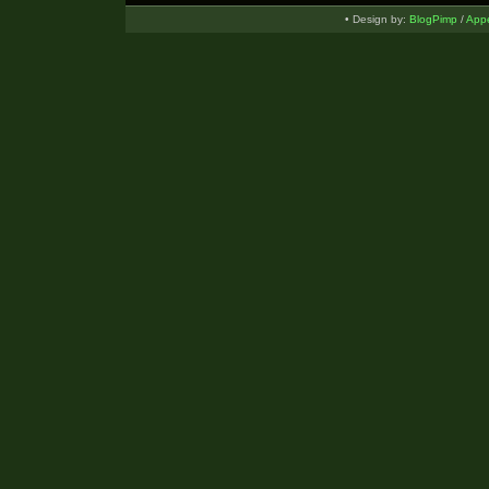
• Design by:
BlogPimp
/
Appe