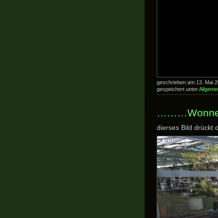
geschrieben am 13. Mai 
gespeichert unter
Allgeme
………Wonne
dierses Bild drückt