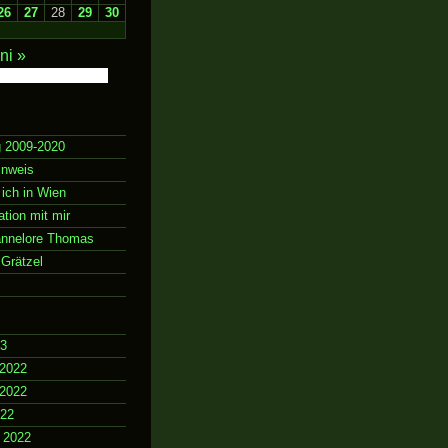
26
27
28
29
30
ni »
g 2009-2020
inweis
 ich in Wien
ion mit mir
annelore Thomas
Grätzel
23
2022
2022
022
 2022