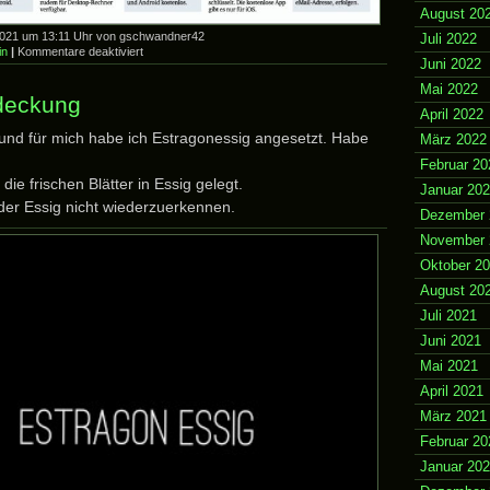
August 20
2021 um 13:11 Uhr von gschwandner42
Juli 2022
für
in
|
Kommentare deaktiviert
Juni 2022
es
gibt
Mai 2022
Alternativen
deckung
April 2022
und für mich habe ich Estragonessig angesetzt. Habe
März 2022
Februar 20
die frischen Blätter in Essig gelegt.
Januar 20
der Essig nicht wiederzuerkennen.
Dezember 
November 
Oktober 2
August 20
Juli 2021
Juni 2021
Mai 2021
April 2021
März 2021
Februar 20
Januar 20