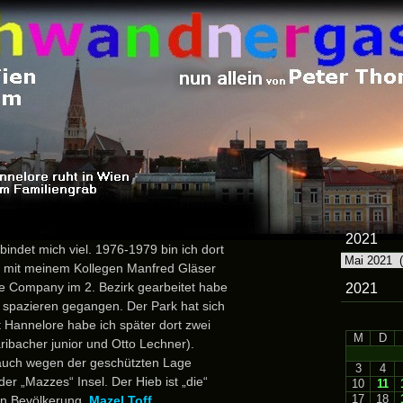
2021
bindet mich viel. 1976-1979 bin ich dort
2021
h mit meinem Kollegen Manfred Gläser
ette Company im 2. Bezirk gearbeitet habe
2021
 spazieren gegangen. Der Park hat sich
 Hannelore habe ich später dort zwei
M
D
aribacher junior und Otto Lechner).
rlauch wegen der geschützten Lage
3
4
er „Mazzes“ Insel. Der Hieb ist „die“
10
11
17
18
en Bevölkerung.
Mazel Toff