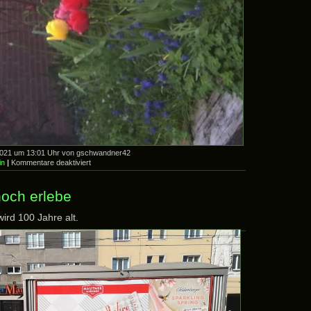
2021 um 13:01 Uhr von gschwandner42
für
in
|
Kommentare deaktiviert
Gartenpracht
in
Wedel
noch erlebe
ird 100 Jahre alt.