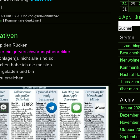
24
25
]
31
2021 um 13:20 Uhr von gschwandner42
« Apr.
Ju
für
in
|
Kommentare deaktiviert
Suchen
Augarten
nach:
nativen
Seiten
up den Rücken
.. zum blo
erteidigerverschwörungstheoretiker
Besucherh
lagen)), nicht alle sind so.
hier wohne
ichen habe ich die meisten
Kommunikat
ergeladen und bin
Nachruf H
 zu erreichen
Tipps zum 
über mich
Archiv
Januar 20
Dezember 
November 
Oktober 2
September