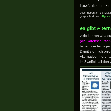
[wowslider id="48"
geschrieben am 13. Mai 
gespeichert unter
Allgeme
es gibt Alter
viele kehren whats
(die Datenschützerv
haben wiederzugesch
Damit sie mich erre
Alternativen herunt
im Zweifelsfall dort