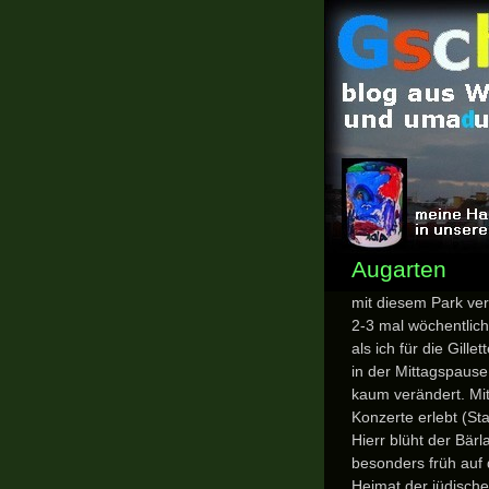
Augarten
mit diesem Park ver
2-3 mal wöchentlic
als ich für die Gill
in der Mittagspause
kaum verändert. Mit
Konzerte erlebt (St
Hierr blüht der Bä
besonders früh auf d
Heimat der jüdisch