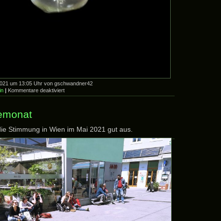
2021 um 13:05 Uhr von gschwandner42
für
in
|
Kommentare deaktiviert
—–
eine
Entdeckung
monat
 die Stimmung in Wien im Mai 2021 gut aus.