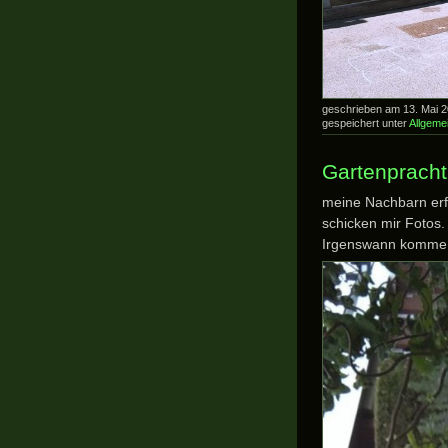
geschrieben am 13. Mai 
gespeichert unter
Allgeme
Gartenpracht
meine Nachbarn erf
schicken mir Fotos
Irgenswann komme i