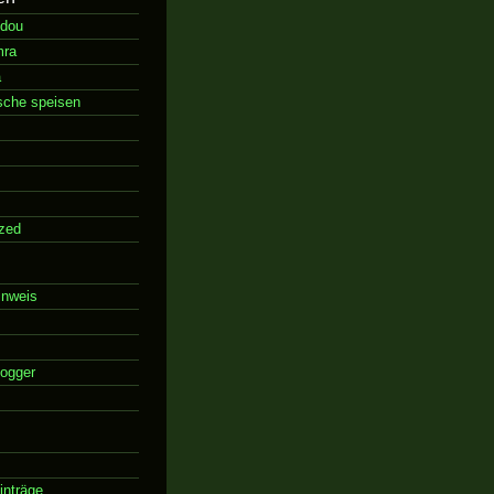
ddou
mra
a
sche speisen
zed
inweis
logger
inträge