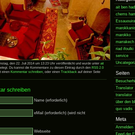
ait ben ha
chems ha
Essauouir
marokkani
marokko
marrakech
riad ifoulki
service
Uncategori
stag, den 22. Juli 2014 um 13:23 Uhr veröffentlicht und wurde unter
ait
elegt. Du kannst die Kommentare zu diesen Eintrag durch den
RSS 2.0
t einen
Kommentar schreiben
, oder einen
Trackback
auf deiner Seite
Seiten
Besucherh
Translator
ar schreiben
translator
Name (erforderlich)
über den b
quo vadis
eMail (erforderlich) (wird nicht
Meta
Anmelden
Webseite
Feed der E