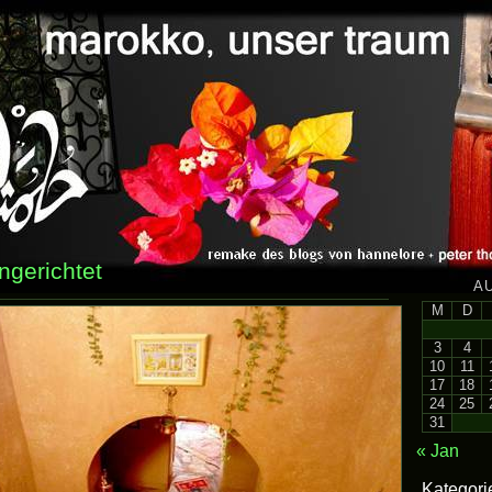
ngerichtet
A
M
D
3
4
10
11
17
18
24
25
31
« Jan
Kategori